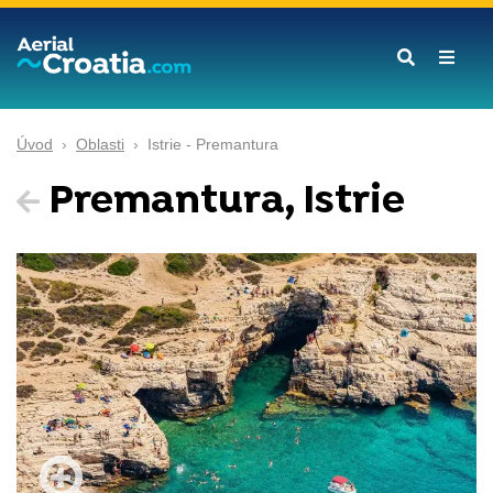
Úvod
Oblasti
Istrie - Premantura
Premantura, Istrie