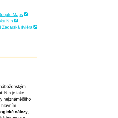
 Google Maps
sku Nin
i Zadarská riviéra
, náboženským
t. Nin je také
chy nejznámějšího
l hlavním
logické nálezy
,