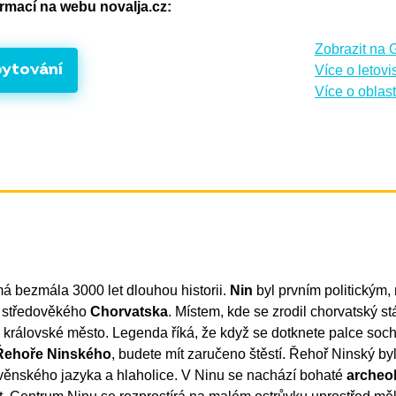
formací na webu novalja.cz:
Zobrazit na
bytování
Více o letovi
Více o oblast
má bezmála 3000 let dlouhou historii.
Nin
byl prvním politickým
m středověkého
Chorvatska
. Místem, kde se zrodil chorvatský stá
é královské město. Legenda říká, že když se dotknete palce so
Řehoře Ninského
, budete mít zaručeno štěstí. Řehoř Ninský by
věnského jazyka a hlaholice. V Ninu se nachází bohaté
archeo