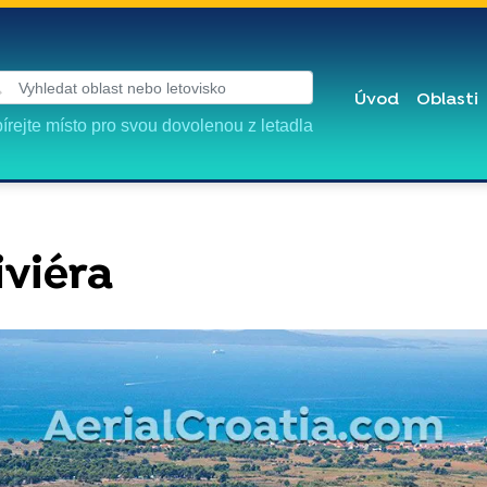
Úvod
Oblasti
írejte místo pro svou dovolenou z letadla
iviéra