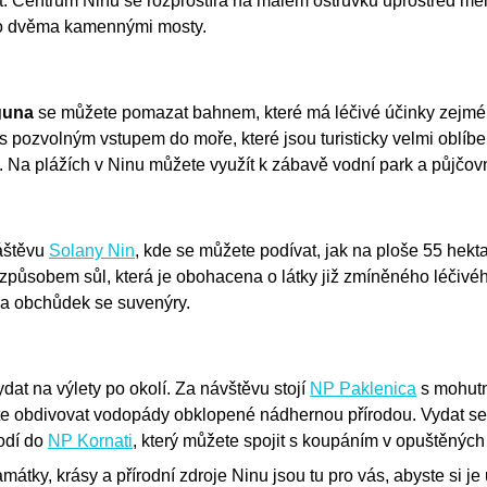
idět. Centrum Ninu se rozprostírá na malém ostrůvku uprostřed mě
no dvěma kamennými mosty.
guna
se můžete pomazat bahnem, které má léčivé účinky zejmén
 s pozvolným vstupem do moře, které jsou turisticky velmi oblíbe
). Na plážích v Ninu můžete využít k zábavě vodní park a půjčov
áštěvu
Solany Nin
, kde se můžete podívat, jak na ploše 55 hekt
způsobem sůl, která je obohacena o látky již zmíněného léčivé
a obchůdek se suvenýry.
dat na výlety po okolí. Za návštěvu stojí
NP Paklenica
s mohut
te obdivovat vodopády obklopené nádhernou přírodou. Vydat se
lodí do
NP Kornati
, který můžete spojit s koupáním v opuštěných
átky, krásy a přírodní zdroje Ninu jsou tu pro vás, abyste si je