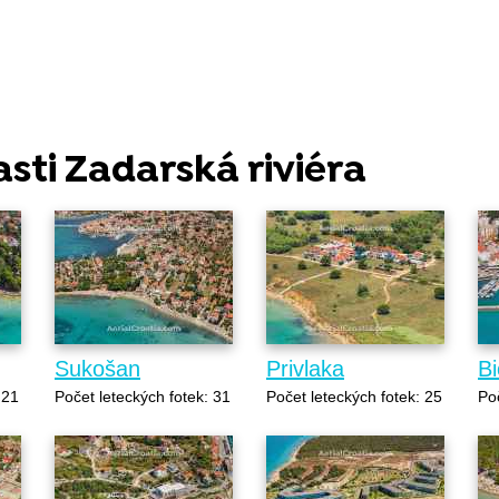
asti Zadarská riviéra
Sukošan
Privlaka
B
 21
Počet leteckých fotek: 31
Počet leteckých fotek: 25
Poč