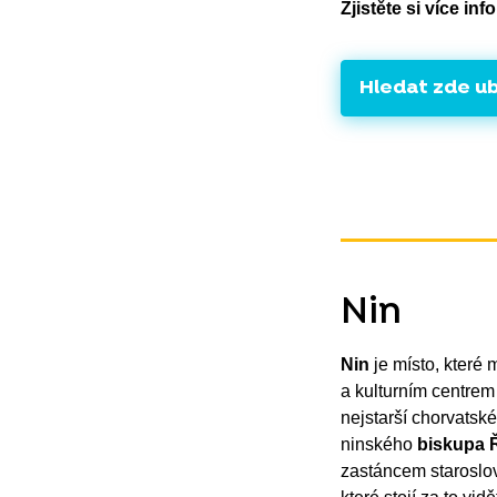
Zjistěte si více in
Hledat zde u
Nin
Nin
je místo, které 
a kulturním centre
nejstarší chorvatsk
ninského
biskupa 
zastáncem staroslo