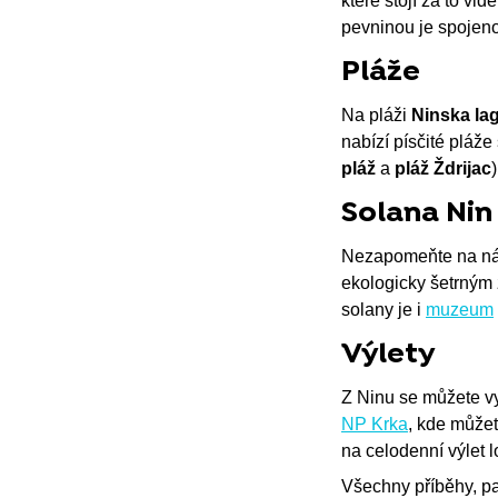
které stojí za to v
pevninou je spoje
Pláže
Na pláži
Ninska la
nabízí písčité pláže
pláž
a
pláž Ždrijac
Solana Nin
Nezapomeňte na n
ekologicky šetrným 
solany je i
muzeum
Výlety
Z Ninu se můžete vy
NP Krka
, kde může
na celodenní výlet 
Všechny příběhy, pam