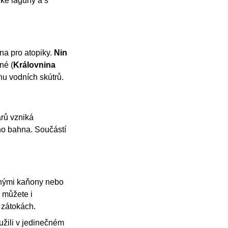
lké laguny a s
a pro atopiky.
Nin
né (
Královnina
nu vodních skútrů.
arů vzniká
ho bahna. Součástí
nými kaňony nebo
 můžete i
 zátokách.
 užili v jedinečném