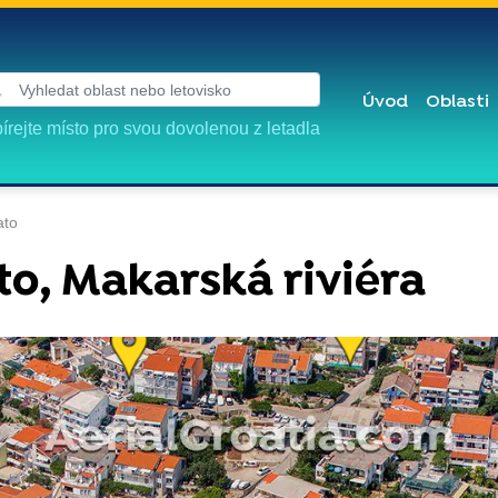
Úvod
Oblasti
írejte místo pro svou dovolenou z letadla
ato
to, Makarská riviéra