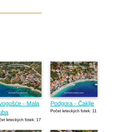
vogošće - Mala
Podgora - Čaklje
Počet leteckých fotek: 11
uba
et leteckých fotek: 17