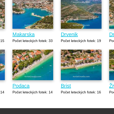
Makarska
Drvenik
D
 15
Počet leteckých fotek: 33
Počet leteckých fotek: 19
Poč
Podaca
Brist
Ži
 14
Počet leteckých fotek: 14
Počet leteckých fotek: 16
Poč