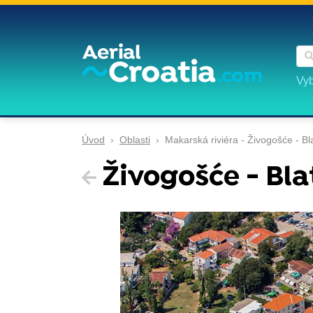
Vyb
Úvod
Oblasti
Makarská riviéra - Živogošće - Bl
Živogošće - Bla