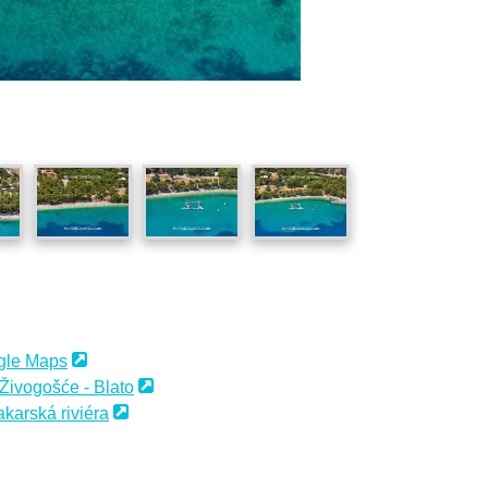
gle Maps
 Živogošće - Blato
akarská riviéra