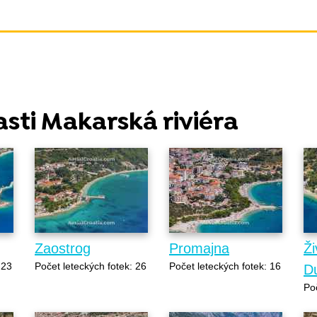
lasti Makarská riviéra
Zaostrog
Promajna
Ži
 23
Počet leteckých fotek: 26
Počet leteckých fotek: 16
D
Poč