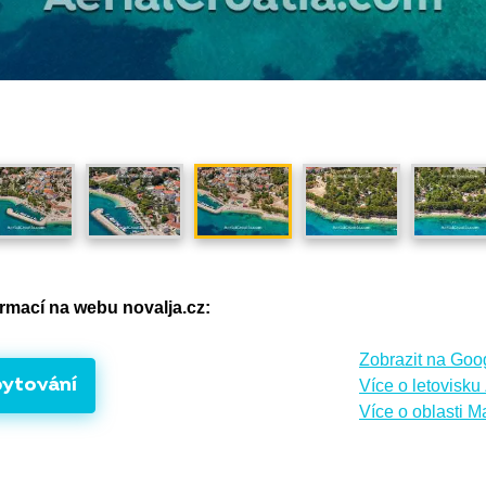
formací na webu novalja.cz:
Zobrazit na Goo
bytování
Více o letovisku
Více o oblasti M